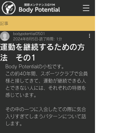
記事
bodypotential0501
2024年8月5日
読了時間: 1分
運動を継続するための方
法 その1
Body Potentialの小松です。
この約40年間、スポーツクラブで会員
様と接してきて、運動が継続できる人
とできない人には、それぞれの特徴を
感じています。
その中の一つに入会したての際に気合
入りすぎてしまうパターンについて話
します。