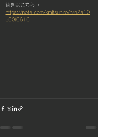
続きはこちら→ 
https://note.com/kmitsuhiro/n/n2a10
e50f6616