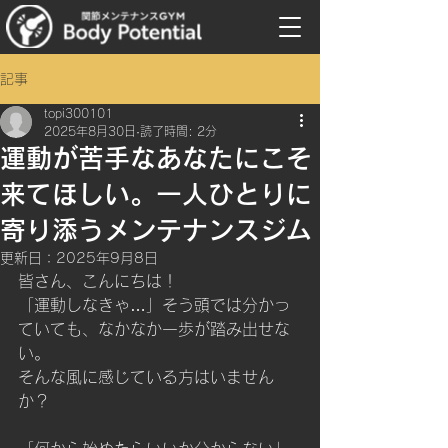
記事
topi300101
2025年8月30日
読了時間: 2分
運動が苦手なあなたにこそ
来てほしい。一人ひとりに
寄り添うメンテナンスジム
更新日：
2025年9月8日
皆さん、こんにちは！ 
「運動しなきゃ…」そう頭では分かっ
ていても、なかなか一歩が踏み出せな
い。
そんな風に感じている方はいません
か？