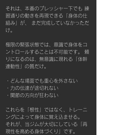
それは、本番のプレッシャー下でも 練
習通りの動きを再現できる「身体の仕
組み」が、 まだ完成していなかっただ
け。
極限の緊張状態では、意識で身体をコ
ントロールすることは不可能です。 頼
りになるのは、無意識に現れる「体幹
連動性」の質だけ。
・どんな場面でも重心を外さない 
・力の伝達が途切れない 
・関節の方向が狂わない
これらを「根性」ではなく、トレーニ
ングによって身体に覚え込ませる。 
それが、当ジムが大切にしている「再
現性を高める身体づくり」です。