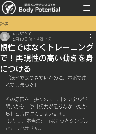
記事
topi300101
2月10日
読了時間: 1分
根性ではなくトレーニング
で！再現性の高い動きを身
につける
「練習ではできていたのに、本番で崩
れてしまった」
その原因を、多くの人は「メンタルが
弱いから」や「努力が足りなかったか
ら」と片付けてしまいます。
 しかし、本当の理由はもっとシンプル
かもしれません。