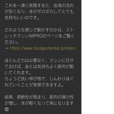
これを一通り実践すると、血液の流れ
が良くなり、体がポカポカしてとても
気持ちいいのです。
どのような感じで動かすのかは、スト
レッチマシンIMPROのページをご覧く
ださい。
→ 
https://www.bodypotential.jp/impro
ほとんど力は必要なく、マシンに任せ
ておけば、あとは気持ちよく筋肉が動
いてくれます。
ちょうど良い伸び感で、じんわりほぐ
れていくことが実感できますよ。
結果、柔軟性が高まり、筋肉の弾力性
が増し、体が軽くなって楽になります
😊