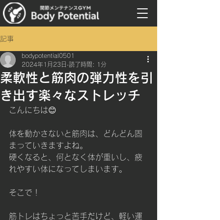
記事
bodypotential0501
2024年1月23日
読了時間: 1分
柔軟性と筋肉の弾力性を引
き出す楽々なストレッチ
こんにちは😊
体を動かさないと筋肉は、どんどん固
まっていきますよね。
硬くなると、何となく体が重いし、疲
れやすい体になってしまいます。
そこで！
筋トレはちょっと苦手だけど、軽い運