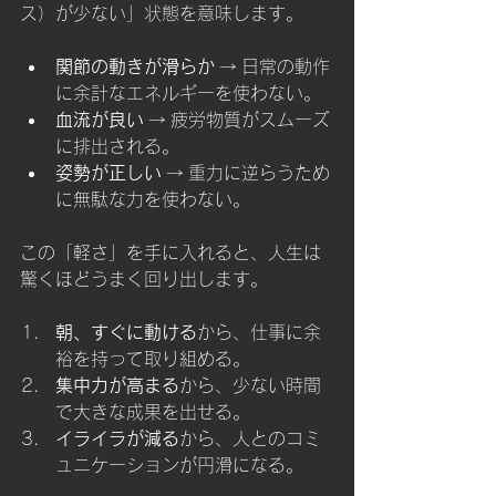
ス）が少ない」状態を意味します。
関節の動きが滑らか
 → 日常の動作
に余計なエネルギーを使わない。
血流が良い
 → 疲労物質がスムーズ
に排出される。
姿勢が正しい
 → 重力に逆らうため
に無駄な力を使わない。
この「軽さ」を手に入れると、人生は
驚くほどうまく回り出します。
朝、すぐに動ける
から、仕事に余
裕を持って取り組める。
集中力が高まる
から、少ない時間
で大きな成果を出せる。
イライラが減る
から、人とのコミ
ュニケーションが円滑になる。