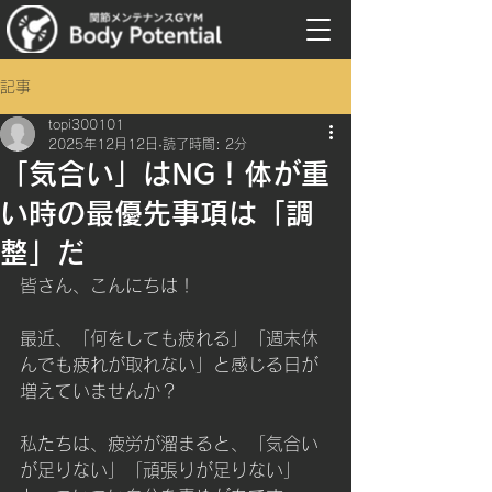
記事
topi300101
2025年12月12日
読了時間: 2分
「気合い」はNG！体が重
い時の最優先事項は「調
整」だ
皆さん、こんにちは！
最近、「何をしても疲れる」「週末休
んでも疲れが取れない」と感じる日が
増えていませんか？
私たちは、疲労が溜まると、「気合い
が足りない」「頑張りが足りない」