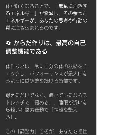
体が軽くなることで、
「無駄に消耗す
るエネルギー」が激減し、その余った
エネルギーが、あなたの思考や行動の
質
に注ぎ込まれるのです。
🔄 からだ作りは、最高の自己
調整機能である
体作りとは、常に自分の体の状態をチ
ェックし、パフォーマンスが最大にな
るように微調整を続ける習慣です。
鍛えるだけでなく、疲れているならス
トレッチで「緩める」、睡眠が浅いな
ら軽い有酸素運動で「神経を整え
る」。
この「調整力」こそが、あなたを慢性