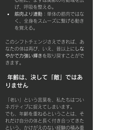
る前に、まずは関節の可動域を広
げ、呼吸を整える。
筋肉より連動
：単体の筋肉ではな
く、全身をスムーズに繋げる動き
を覚える。
このシフトチェンジさえできれば、あ
なたの体は再び、いえ、昔以上に
しな
やかで力強い輝き
を取り戻すことがで
きます。
 年齢は、決して「敵」ではあ
りません
「老い」という言葉を、私たちはつい
ネガティブに捉えてしまいます。
でも、年齢を重ねるということは、そ
れだけ自分の体と長く付き合ってきた
という、かけがえのない経験の積み重