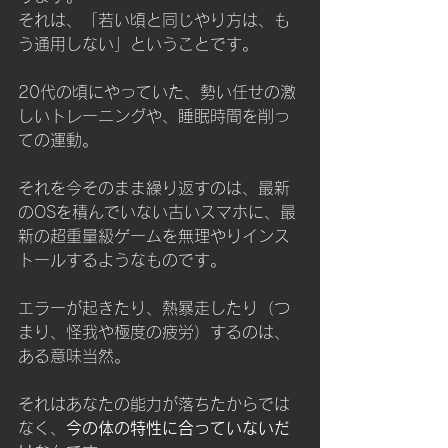
それは、「若い頃と同じやり方は、も
う通用しない」ということです。
20代の頃にやっていた、勢い任せの激
しいトレーニングや、睡眠時間を削っ
ての運動。
それを今そのまま繰り返すのは、最新
のOSを積んでいない古いスマホに、最
新の超重量級ゲームを無理やりインス
トールするようなものです。
エラーが起きたり、熱暴走したり（つ
まり、怪我や極度の疲労）するのは、
ある意味当然。
それはあなたの能力が落ちたからでは
なく、
今の体の特性に合っていないだ