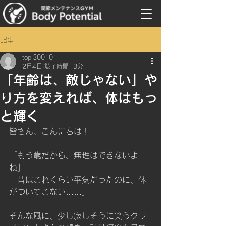
記事
topi300101
2月4日
読了時間: 3分
「年齢は、敵じゃない」や
り方を変えれば、体はもっ
と輝く
皆さん、こんにちは！
「もう歳だから、無理はできないよ
ね」 
「昔はこれくらい平気だったのに、体
がついてこない……」
そんな風に、少し寂しそうに笑うクラ